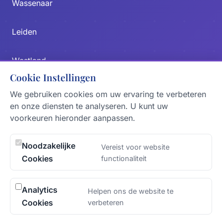
Wassenaar
Leiden
Westland
Cookie Instellingen
Zoetermeer
We gebruiken cookies om uw ervaring te verbeteren
en onze diensten te analyseren. U kunt uw
voorkeuren hieronder aanpassen.
Delft
Noodzakelijke
Vereist voor website
NEEM CONTACT OP
Cookies
functionaliteit
Verstuur Bericht
KVK
Analytics
Helpen ons de website te
77138880
Cookies
verbeteren
ADRES